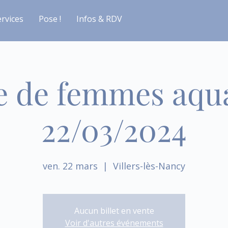
rvices
Pose !
Infos & RDV
e de femmes aqu
22/03/2024
ven. 22 mars
  |  
Villers-lès-Nancy
Aucun billet en vente
Voir d'autres événements